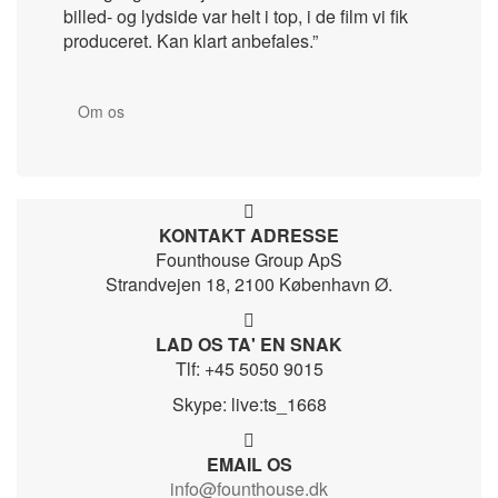
billed- og lydside var helt i top, i de film vi fik
produceret. Kan klart anbefales.”
Om os
KONTAKT ADRESSE
Founthouse Group ApS
Strandvejen 18, 2100 København Ø.
LAD OS TA' EN SNAK
Tlf: +45 5050 9015
Skype: live:ts_1668
EMAIL OS
info@founthouse.dk