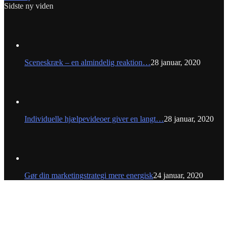
Sidste ny viden
Sceneskræk – en almindelig reaktion…
28 januar, 2020
Individuelle hjælpevideoer giver en langt…
28 januar, 2020
Gør din marketingstrategi mere energisk
24 januar, 2020
Founthouse Group ApS - Professionel Videoproduktion
© 2023 Founthouse - Videoproduktion siden 2007