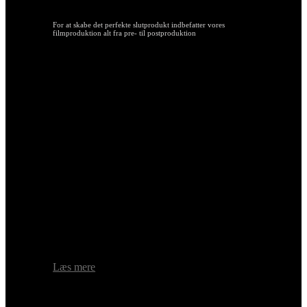
For at skabe det perfekte slutprodukt indbefatter vores
filmproduktion alt fra pre- til postproduktion
I løbet af preproduktionen planlægger vi alt
omkring videoen – vi booker udstyr, locations
og caster skuespillere. Vi lægger en stram,
men realistisk tidsplan, der både tager højde
for dine ønsker og dit budget til
filmproduktion. Under produktionen har vi
kun de dygtigste mennesker med på settet –
både bag og foran kameraet.
Al postproduktion foregår in-house, hvor
vores dygtige crew klipper og tilpasser
videoen til målgruppe og medier. Vi arbejder
med andre ord intensivt på at skabe den bedste
video til dig, så du kan slappe af koncentrere
dig om din kerneforretning – men dine inputs
er selvfølgelig altid velkomne.
Læs mere