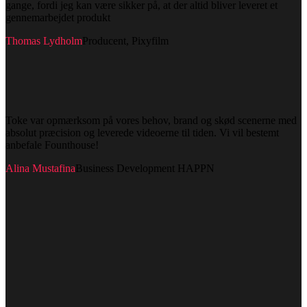
gange, fordi jeg kan være sikker på, at der altid bliver leveret et
gennemarbejdet produkt
Thomas Lydholm
Producent, Pixyfilm
Toke var opmærksom på vores behov, brand og skød scenerne med
absolut præcision og leverede videoerne til tiden. Vi vil bestemt
anbefale Founthouse!
Alina Mustafina
Business Development HAPPN