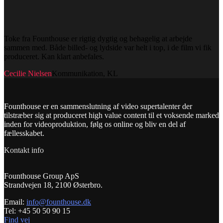
Toke fra Founthouse er rigtig dygtig og behagelig at arbejde
sammen med. Både billed- og lydside var helt i top, i de film vi fik
produceret. Kan klart anbefales.
Cecilie Nielsen
Kommunikation, KL
Founthouse er en sammenslutning af video supertalenter der
tilstræber sig at produceret high value content til et voksende marked
inden for videoproduktion, følg os online og bliv en del af
fællesskabet.
Kontakt info
Founthouse Group ApS
Strandvejen 18, 2100 Østerbro.
Email:
info@founthouse.dk
Tel: +45 50 50 90 15
Find vej