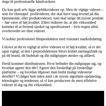
ringe til professionelle håndværkere.
Du kan godt selv ligge øjebliksvideoer op. Men de vigtige videoer –
som for eksempel profilvideoer, der skal have lang levetid på din
hjemmeside, eller produktvideoer, som skal sælge dit nyeste produkt
– bør være af høj kvalitet. Ellers risikerer du, at din virksomhed
kommer til at fremstå sjusket og uprofessionel – hvis nogen altså
overhovedet ser dine videoer.
Vi kobler professionel filmproduktion med visionær markedsføring
Udover at det er vigtigt at selve videoen er af høj kvalitet, så er det
også vigtigt, at den i preproduktionen bliver koblet meningsfuldt op
på dit brand, dit budskab og din målgruppes ønsker og adfærd.
Hertil kommer distributionen. Hvor befinder din målgruppe sig, og
hvordan agerer den dér? Agerer den forskelligt på forskellige
platforme – og hvordan tilpasser man bedst muligt videoerne
derefter? Vi følger hele tiden med i de nyeste algoritme-opdatering,
teknologier og tendenser, så vi kan producerer de mest effektive
videoer til dig og din virksomhed.