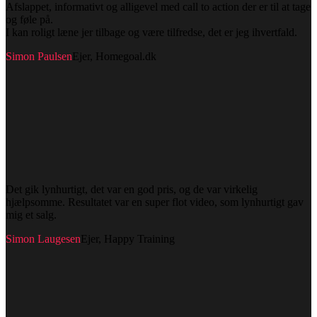
Afslappet, informativt og alligevel med call to action der er til at tage
og føle på.
I kan roligt læne jer tilbage og være tilfredse, det er jeg ihvertfald.
Simon Paulsen
Ejer, Homegoal.dk
Det gik lynhurtigt, det var en god pris, og de var virkelig
hjælpsomme. Resultatet var en super flot video, som lynhurtigt gav
mig et salg.
Simon Laugesen
Ejer, Happy Training