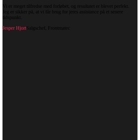
Vi er meget tilfredse med forløbet, og resultatet er blevet perfekt.
Jeg er sikker på, at vi får brug for jeres assistance på et senere
tidspunkt.
Jesper Hjort
Salgschef, Frontmatec