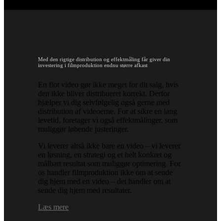
Med den rigtige distribution og effektmåling får giver din
investering i filmproduktion endnu større afkast
En flot video gør ikke meget for dit salg, hvis
den ikke bliver distribueret korrekt. Derfor
hjælper vi dig selvfølgelig også gerne med
distribution af videoerne. For at sikre en lang
levetid, foretager vi også effektmålinger, som
muliggør løbende justeringer.
Vi leverer altså ikke bare en video – vi leverer
en løsning, en strategi og et helt konkret og
målbart resultat som muliggør optimering. For
os handler filmproduktion ikke om at sende
dig hjem med en video – det handler om at
sende dig hjem med resultater.
Læs mere