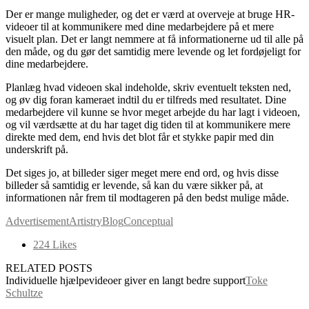
Der er mange muligheder, og det er værd at overveje at bruge HR-
videoer til at kommunikere med dine medarbejdere på et mere
visuelt plan. Det er langt nemmere at få informationerne ud til alle på
den måde, og du gør det samtidig mere levende og let fordøjeligt for
dine medarbejdere.
Planlæg hvad videoen skal indeholde, skriv eventuelt teksten ned,
og øv dig foran kameraet indtil du er tilfreds med resultatet. Dine
medarbejdere vil kunne se hvor meget arbejde du har lagt i videoen,
og vil værdsætte at du har taget dig tiden til at kommunikere mere
direkte med dem, end hvis det blot får et stykke papir med din
underskrift på.
Det siges jo, at billeder siger meget mere end ord, og hvis disse
billeder så samtidig er levende, så kan du være sikker på, at
informationen når frem til modtageren på den bedst mulige måde.
Advertisement
Artistry
Blog
Conceptual
224
Likes
RELATED POSTS
Individuelle hjælpevideoer giver en langt bedre support
Toke
Schultze