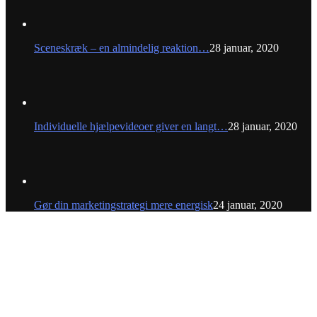
Sceneskræk – en almindelig reaktion…
28 januar, 2020
Individuelle hjælpevideoer giver en langt…
28 januar, 2020
Gør din marketingstrategi mere energisk
24 januar, 2020
Founthouse Group ApS - Professionel Videoproduktion
© 2023 Founthouse - Videoproduktion siden 2007