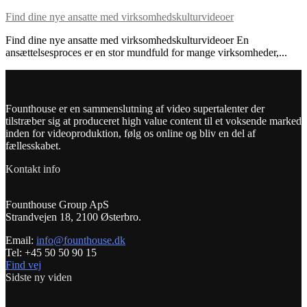
Find dine nye ansatte med virksomhedskulturvideoer
Find dine nye ansatte med virksomhedskulturvideoer En
ansættelsesproces er en stor mundfuld for mange virksomheder,...
Founthouse er en sammenslutning af video supertalenter der
tilstræber sig at produceret high value content til et voksende marked
inden for videoproduktion, følg os online og bliv en del af
fællesskabet.
Kontakt info
Founthouse Group ApS
Strandvejen 18, 2100 Østerbro.
Email:
info@founthouse.dk
Tel: +45 50 50 90 15
Find vej
Sidste ny viden