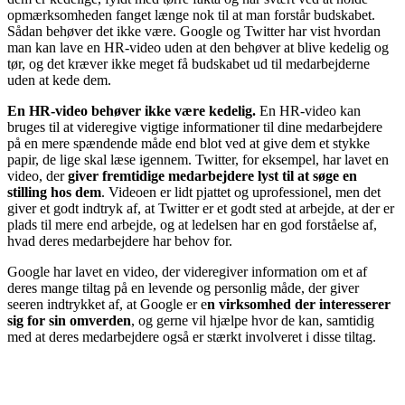
opmærksomheden fanget længe nok til at man forstår budskabet.
Sådan behøver det ikke være. Google og Twitter har vist hvordan
man kan lave en HR-video uden at den behøver at blive kedelig og
tør, og det kræver ikke meget få budskabet ud til medarbejderne
uden at kede dem.
En HR-video behøver ikke være kedelig.
En HR-video kan
bruges til at videregive vigtige informationer til dine medarbejdere
på en mere spændende måde end blot ved at give dem et stykke
papir, de lige skal læse igennem. Twitter, for eksempel, har lavet en
video, der
giver fremtidige medarbejdere lyst til at søge en
stilling hos dem
. Videoen er lidt pjattet og uprofessionel, men det
giver et godt indtryk af, at Twitter er et godt sted at arbejde, at der er
plads til mere end arbejde, og at ledelsen har en god forståelse af,
hvad deres medarbejdere har behov for.
Google har lavet en video, der videregiver information om et af
deres mange tiltag på en levende og personlig måde, der giver
seeren indtrykket af, at Google er e
n virksomhed der interesserer
sig for sin omverden
, og gerne vil hjælpe hvor de kan, samtidig
med at deres medarbejdere også er stærkt involveret i disse tiltag.