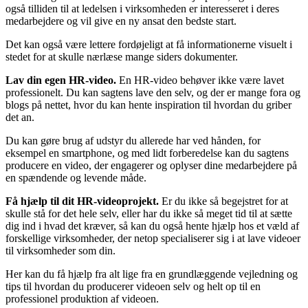
også tilliden til at ledelsen i virksomheden er interesseret i deres
medarbejdere og vil give en ny ansat den bedste start.
Det kan også være lettere fordøjeligt at få informationerne visuelt i
stedet for at skulle nærlæse mange siders dokumenter.
Lav din egen HR-video.
En HR-video behøver ikke være lavet
professionelt. Du kan sagtens lave den selv, og der er mange fora og
blogs på nettet, hvor du kan hente inspiration til hvordan du griber
det an.
Du kan gøre brug af udstyr du allerede har ved hånden, for
eksempel en smartphone, og med lidt forberedelse kan du sagtens
producere en video, der engagerer og oplyser dine medarbejdere på
en spændende og levende måde.
Få hjælp til dit HR-videoprojekt.
Er du ikke så begejstret for at
skulle stå for det hele selv, eller har du ikke så meget tid til at sætte
dig ind i hvad det kræver, så kan du også hente hjælp hos et væld af
forskellige virksomheder, der netop specialiserer sig i at lave videoer
til virksomheder som din.
Her kan du få hjælp fra alt lige fra en grundlæggende vejledning og
tips til hvordan du producerer videoen selv og helt op til en
professionel produktion af videoen.