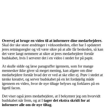
Overvej at bruge en video til at informere dine medarbejdere.
Skal der ske store ændringer i virksomheden, eller har I opdateret
jeres retningsregler og vil være sikre på at alle får beskeden, så kan
det være langt nemmere at sikre at jeres medarbejdere forstår
budskabet, hvis I serverer det i en video i stedet for på papir.
At skulle sidde og læse paragraffer igennem, som for mange
mennesker ikke giver så meget mening, kan afgøre om dine
medarbejdere forstår hvad der er ved at ske eller ej. Prøv i stedet at
tænke kreativt, og server budskabet på en let fordøjelig måde
igennem en video, hvor de nye tiltage belyses og forklares på en
ligetil facon.
Det viser også jeres medarbejdere, at I bekymrer jeg om hvorvidt
budskabet når frem, og at I
tager det ekstra skridt for at
informere alle om de nye tiltag
.